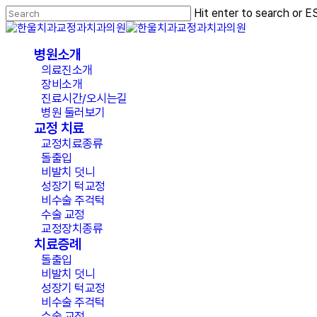
Skip
Hit enter to search or E
to
Close
main
Search
content
Menu
병원소개
의료진소개
장비소개
진료시간/오시는길
병원 둘러보기
교정 치료
교정치료종류
돌출입
비발치 덧니
성장기 턱교정
비수술 주걱턱
수술 교정
교정장치종류
치료증례
돌출입
비발치 덧니
성장기 턱교정
비수술 주걱턱
수술 교정